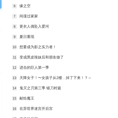
缘之空
6
间谍过家家
7
更衣人偶坠入爱河
8
夏日重现
9
，
想要成为影之实力者！
10
变成黑皮辣妹后和朋友做了
11
进击的巨人第一季
12
天降女子！〜女孩子从2楼…掉了下来！？～
13
鬼灭之刃第三季 锻刀村篇
14
献给魔王
15
在异世界迷宫开后宫
16