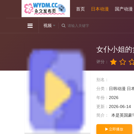
首页
日本动漫
国产动漫
视频
女仆小姐的
评分：
别名：
分类：
日韩动漫
日
年份：
2026
更新：
2026-06-14
简介：
本是英国豪
立即播放