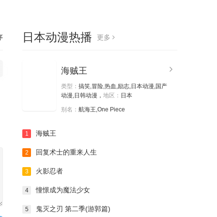
日本动漫热播
序
更多
海贼王
类型：
搞笑,冒险,热血,励志,日本动漫,国产
动漫,日韩动漫，
地区：
日本
别名：
航海王,One Piece
海贼王
1
回复术士的重来人生
2
火影忍者
3
憧憬成为魔法少女
4
鬼灭之刃 第二季(游郭篇)
5