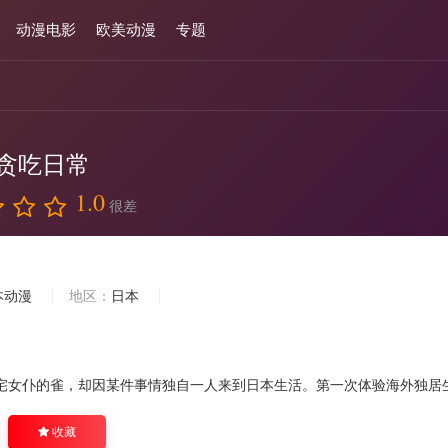
动漫电影
欧美动漫
专题
贪吃日常
1.0
很差
本动漫
地区：
日本
宅女仆的雀，却因某件事情独自一人来到日本生活。第一次体验海外独居
收藏