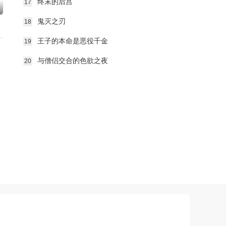
终末的后宫
17
鬼灭之刃
18
击性能过低，导致连等级都难以正常提升。因此，它被称为超越了“不幸”的“缺陷”职
王子的本命是恶役千金
19
与僧侣交合的色欲之夜
20