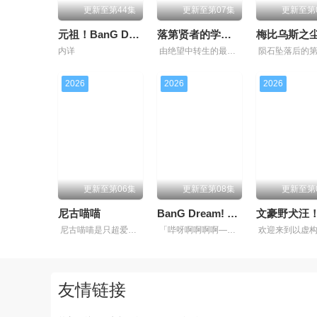
更新至第44集
更新至第07集
更新至第
元祖！BanG Dream酱
落第贤者的学院无双第二回转生，S等级作弊魔术师冒险记
梅比乌斯之
内详
由绝望中转生的最强贤者，到400年后的世界一展外挂威能！ 大贤者艾福达尔从现代转生至异世界后，将人生的一切都花费在研究魔导上。 当他了解到自己才能的极限，到达绝望与后悔的尽头后－－划下了生
2026
2026
2026
更新至第06集
更新至第08集
更新至第
尼古喵喵
BanG Dream! YUME∞MITA
尼古喵喵是只超爱抽烟的废物兽人！ 因为缺乏伦理与卫生观念，不是把烟头往窗外乱丢，就是对人乱吐口水，偶尔还会做出一些违法乱纪的事。 幸好她身边有贴心的管家婆妹妹猫以及好友猫作伴，让她依旧能每
「哔呀啊啊啊啊——！！！」 为了乐团出道而突然集结的团员们！ 虽然每个人都拥有耀眼夺目的个性与实力，但现在的她们根本无法进行任何乐团活动。 这群女孩，以及这个乐团，究竟能不能顺利存活下去呢
友情链接