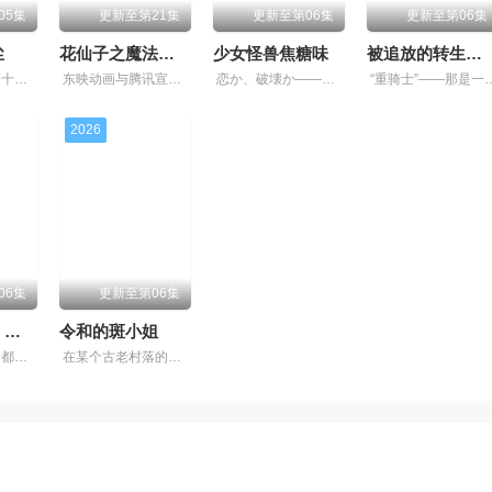
05集
更新至第21集
更新至第06集
更新至第06集
尘
花仙子之魔法香对论
少女怪兽焦糖味
被追放的转生重骑士用游戏知识开无双
陨石坠落后的第十年，由于巨大结晶释放出的神秘粒子“梅比乌斯之尘”的影响，一部分孩子获得了名为“拉姆斯”的特殊能力。这些特殊能力者由于生存范围受到限制，被禁止离开“新胜鹿镇”。为了排解无法离
东映动画与腾讯宣布将联手打造『花仙子』全新动画 新作将继承经典、结合潮流、呈现崭新的花仙子世界
恋か、破壊か――。 原因不明の病に悩まされている女子高生・赤石黒絵（クロエ）。 不器用で人との交流を避けて生きてきた彼女は、とある出会いでクラスのモテ男子・南新汰に恋をする。 少女が恋心に
“重骑士”——那是一个以防御为主，吸引敌人攻击以保护队友的职业。然而，与其他防御职业相比，其性能缺乏灵活性，攻
2026
06集
更新至第06集
文豪野犬汪！第二季
令和的斑小姐
欢迎来到以虚构都市「横滨」为舞台，一众如同疯跑乱咬、四处乱窜的迷途犬们，热热闹闹、鸡飞狗跳的日常世界！ 依旧针锋相对、冲突不断的两方， 是专接棘手麻烦案件的侦探事务所武装侦探社，以及盘踞港
在某个古老村落的遗址深处，那一片禁止入内的区域里，存在着被口口相传为“窥之生厄、亵之招祟”的“不可触碰之物”。世代担任山神守护的三十木谷家的孩子——日向和薰，在一个暴风雨之夜靠近深山，遭遇