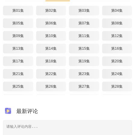
第01集
第02集
第03集
第04集
第05集
第06集
第07集
第08集
第09集
第10集
第11集
第12集
第13集
第14集
第15集
第16集
第17集
第18集
第19集
第20集
第21集
第22集
第23集
第24集
第25集
第26集
第27集
第28集
第29集
第30集
第31集
第32集
最新评论
第33集
第34集
第35集
第36集
第37集
第38集
第39集
第40集