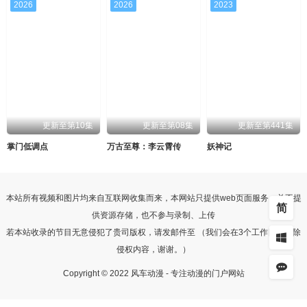
2026
2026
2023
更新至第10集
更新至第08集
更新至第441集
掌门低调点
万古至尊：李云霄传
妖神记
本站所有视频和图片均来自互联网收集而来，本网站只提供web页面服务，并不提
简
供资源存储，也不参与录制、上传
若本站收录的节目无意侵犯了贵司版权，请发邮件至 （我们会在3个工作日内删除
侵权内容，谢谢。）
Copyright © 2022 风车动漫 - 专注动漫的门户网站