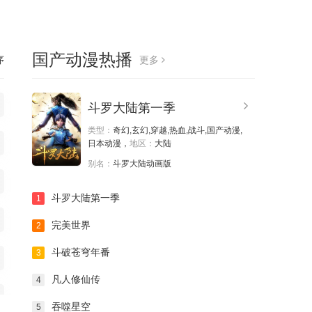
国产动漫热播
序
更多
斗罗大陆第一季
类型：
奇幻,玄幻,穿越,热血,战斗,国产动漫,
日本动漫，
地区：
大陆
别名：
斗罗大陆动画版
斗罗大陆第一季
1
完美世界
2
斗破苍穹年番
3
凡人修仙传
4
吞噬星空
5