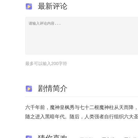
最新评论
第43集
第44集
第45集
第50集
第51集
第52集
第57集
第58集
第59集
第64集
第65集
第66集
最多可以输入200字符
第71集
第72集
第73集
剧情简介
第78集
第79集
第80集
六千年前，魔神皇枫秀与七十二根魔神柱从天而降
第85集
第86集
第87集
随之进入黑暗年代。随后，人类强者自行组织六大
第92集
第93集
第94集