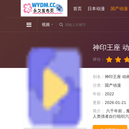
首页
日本动漫
国产动漫
视频
神印王座 
评分：
别名：
神印王座 动
分类：
国产动漫
年份：
2022
更新：
2026-01-21
简介：
六千年前，
人类强者自行组织六