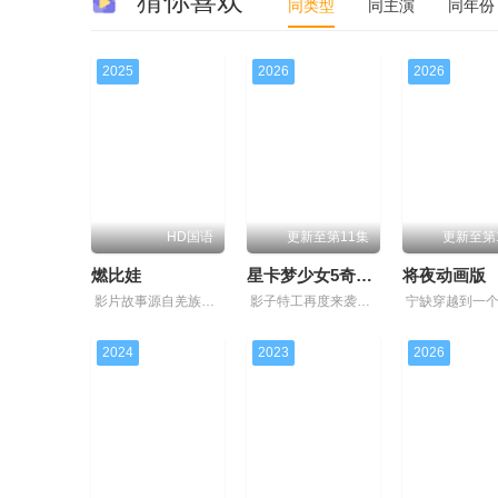
猜你喜欢
同类型
同主演
同年份
第99集
第100集
第101集
2025
2026
2026
第106集
第107集
第108集
第113集
第114集
第115集
第120集
第121集
第122集
HD国语
更新至第11集
更新至第
第127集
第128集
第129集
燃比娃
星卡梦少女5奇迹绽放
将夜动画版
影片故事源自羌族神话，讲述了一只被人类抚养长大的猴子，追寻母亲阿勿巴吉（周迅 配音）的足迹，踏上神山探寻“温暖”之谜的旅程。他在“恐惧之兽”口中夺取火种，烈焰焚身，褪去毛发，涅槃成人。
影子特工再度来袭！宝石族精灵竟然成了关键所在！东方桃子与伙伴们一边为救治师父森木宇冲击仙蜜试炼赛冠军，一边暗中追查潜伏在参赛者中的卧底，可她并不知道，一个为她量身打造的致命陷阱已在前方静静
第134集
第135集
第136集
2024
2023
2026
第141集
第142集
第143集
第148集
第149集
第150集