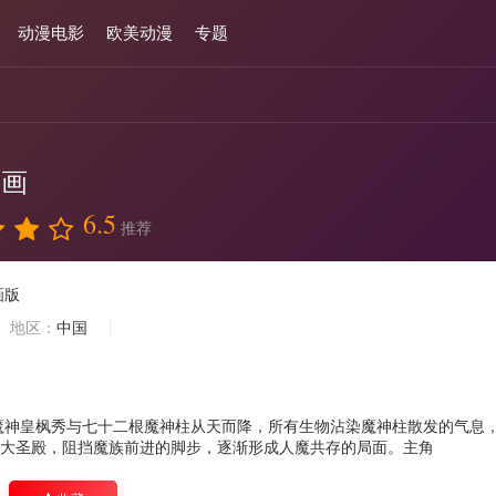
动漫电影
欧美动漫
专题
动画
6.5
推荐
画版
地区：
中国
魔神皇枫秀与七十二根魔神柱从天而降，所有生物沾染魔神柱散发的气息
大圣殿，阻挡魔族前进的脚步，逐渐形成人魔共存的局面。主角