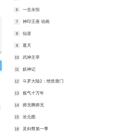
一念永恒
6
神印王座 动画
7
仙逆
8
遮天
9
武神主宰
10
妖神记
11
斗罗大陆2：绝世唐门
12
炼气十万年
13
师兄啊师兄
14
类
沧元图
15
灵剑尊第一季
16