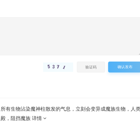
第46集
第47集
第48集
第49集
第53集
第54集
第55集
第56集
第60集
第61集
第62集
第63集
第67集
第68集
第69集
第70集
确认发布
第74集
第75集
第76集
第77集
第81集
第82集
第83集
第84集
，所有生物沾染魔神柱散发的气息，立刻会变异成魔族生物，人
第88集
第89集
第90集
第91集
圣殿，阻挡魔族
详情
第95集
第96集
第97集
第98集