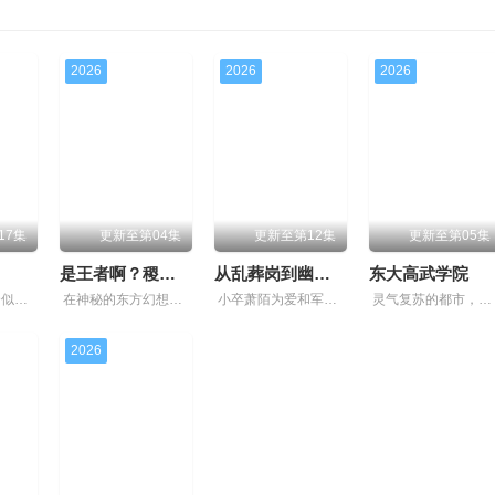
第102集
第103集
第104集
第105集
2026
2026
2026
第109集
第110集
第111集
第112集
第116集
第117集
第118集
第119集
第123集
第124集
第125集
第126集
17集
更新至第04集
更新至第12集
更新至第05集
第130集
第131集
第132集
第133集
是王者啊？稷下篇
从乱葬岗到幽冥之主
东大高武学院
宁缺穿越到一个似是而非的大唐世界，却发现此处为处处惊险的修行世界，原本以为自己可以从此吃香喝辣，一跃成为人上人时，他却发现自己既没有任何修行天赋，而且从四岁开始就家破人亡亲眼目睹灭门惨案，
在神秘的东方幻想世界中，稷下学院作为王者大陆的最高学府，吸引着众多的求学者。在这里，一个名为“星之队”的小组是特别的存在，但因某些缘由他们面临着解散。在一次偶然帮助学妹解决机关问题中，星之
小卒萧陌为爱和军功奋斗三年，却被恋人柳莺儿与将军之子赵昊联手背叛，残忍杀害后抛尸乱葬岗。濒死之际，他唤醒了上古魔刀“幽冥”，获得驱使阴兵之力，化身“活阎罗”归来复仇。他利用附身控魂之能在军
灵气复苏的都市，妖魔入侵威胁来袭，天生废灵根的少年秦雨体内意外觉醒神力，被选中成为神秘至强功法万物生的传承人。秦雨加入东大高武学院后逐渐结识侠肝义胆的一群伙伴，一起修炼成长，共同守护校园和
第137集
第138集
第139集
第140集
2026
第144集
第145集
第146集
第147集
第151集
第152集
第153集
第154集