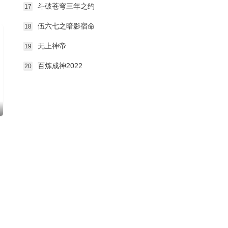
斗破苍穹三年之约
17
伍六七之暗影宿命
18
无上神帝
19
百炼成神2022
20