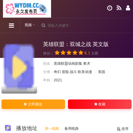
视频
英雄联盟：双城之战 英文版
8.1
评分：
力荐
别名：
英雄联盟动画剧集 奥术
分类：
奇幻
冒险
战斗
欧美动漫
美国
年份：
2021
完结
立即播放
收藏
播放地址
第一线路
备用线路
排序