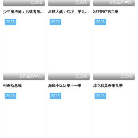
已完结
已完结
更新至第08集
少年魔法师：后继者第三季
星球大战：幻境—第九个绝地武士
X战警97第二季
2026
2026
2026
更新至第02集
已完结
已完结
柯蒂斯总统
海底小纵队第十一季
瑞克和莫蒂第九季
2026
2025
2023