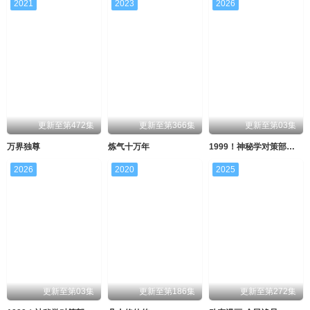
2021
2023
2026
第85集
第86集
第87集
第88集
第89集
第90集
第91集
第92集
第93集
第94集
第95集
第96集
第97集
第98集
第99集
第100集
更新至第472集
更新至第366集
更新至第03集
第101集
第102集
第103集
第104集
万界独尊
炼气十万年
1999！神秘学对策部英语
2026
2020
2025
更新至第03集
更新至第186集
更新至第272集