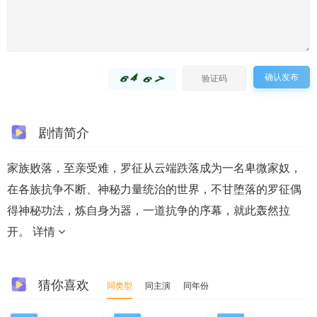
第41集
第42集
第43集
第44集
第45集
第46集
第47集
第48集
第49集
第50集
第51集
第52集
确认发布
第53集
第54集
第55集
第56集
第57集
第58集
第59集
第60集
剧情简介
第61集
第62集
第63集
第64集
家族败落，至亲受难，罗征从云端跌落成为一名卑微家奴，
第65集
第66集
第67集
第68集
在各族抗争不断、神秘力量统治的世界，不甘堕落的罗征偶
得神秘功法，炼自身为器，一道抗争的序幕，就此轰然拉
第69集
第70集
第71集
第72集
开。
详情
第73集
第74集
第75集
第76集
第77集
第78集
第79集
第80集
猜你喜欢
同类型
同主演
同年份
第81集
第82集
第83集
第84集