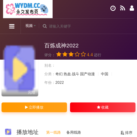
视频
百炼成神2022
4.4
评分：
还行
别名：
分类：
奇幻
热血
战斗
国产动漫
中国
年份：
2022
完结
立即播放
收藏
播放地址
第一线路
备用线路
排序