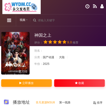
视频
神国之上
8.0
评分：
推荐
别名：
分类：
国产动漫
大陆
年份：
2025
已完结
立即播放
收藏
播放地址
非凡资源M3U8
第一线路
排序