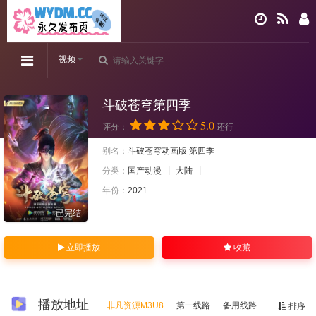
视频
斗破苍穹第四季
5.0
评分：
还行
别名：
斗破苍穹动画版 第四季
分类：
国产动漫
大陆
年份：
2021
已完结
立即播放
收藏
播放地址
非凡资源M3U8
第一线路
备用线路
排序