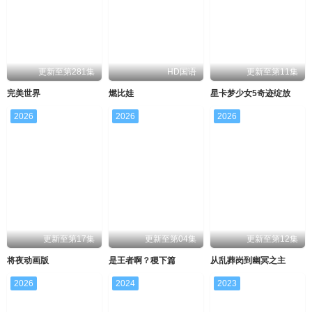
更新至第281集
HD国语
更新至第11集
完美世界
燃比娃
星卡梦少女5奇迹绽放
2026
2026
2026
更新至第17集
更新至第04集
更新至第12集
将夜动画版
是王者啊？稷下篇
从乱葬岗到幽冥之主
2026
2024
2023