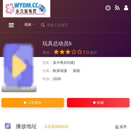
视频
玩具总动员5
5.0
评分：
还行
别名：
反斗奇兵5(港)
分类：
欧美动漫
美国
年份：
2026
HD中字
立即播放
收藏
播放地址
非凡资源M3U8
排序