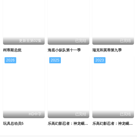
更新至第02集
已完结
已完结
柯蒂斯总统
海底小纵队第十一季
瑞克和莫蒂第九季
2026
2025
2023
HD中字
已完结
已完结
玩具总动员5
乐高幻影忍者：神龙崛起第三季
乐高幻影忍者：神龙崛起第二季