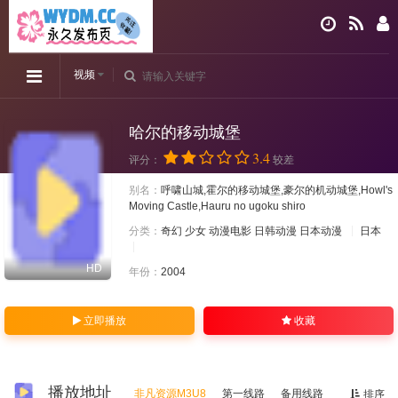
视频
哈尔的移动城堡
3.4
评分：
较差
别名：
呼啸山城,霍尔的移动城堡,豪尔的机动城堡,Howl's
Moving Castle,Hauru no ugoku shiro
分类：
奇幻
少女
动漫电影
日韩动漫
日本动漫
日本
HD
年份：
2004
立即播放
收藏
播放地址
非凡资源M3U8
第一线路
备用线路
排序