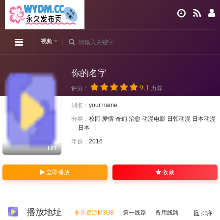
视频
你的名字
9.1
评分：
力荐
别名：
your name.
分类：
校园
爱情
奇幻
治愈
动漫电影
日韩动漫
日本动漫
日本
年份：
2016
HD
立即播放
收藏
播放地址
非凡资源M3U8
第一线路
备用线路
排序