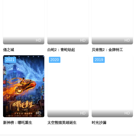
HD
HD
HD
俑之城
白蛇2：青蛇劫起
贝肯熊2：金牌特工
2021
2020
2019
HD
HD
HD
新神榜：哪吒重生
太空熊猫英雄诞生
时光沙漏