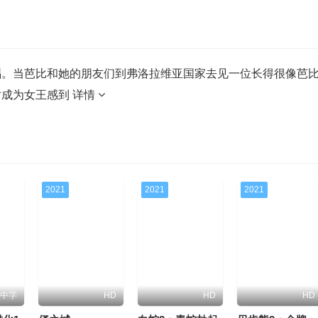
唱。当芭比和她的朋友们到弗洛拉维亚国家去见一位长得很像芭
对成为女王感到
详情
2021
2021
2021
D中字
HD
HD
HD