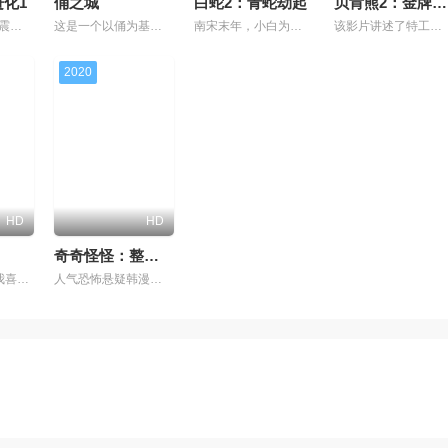
化1
俑之城
白蛇2：青蛇劫起
贝肯熊2：金牌特工
十年前，发生了震撼世界的重大事件“第一次爱之夏”。兰顿失去了他的父亲阿德洛克，现在已经在边境城镇贝尔福雷斯特参加了塔州联盟军校。被称赞为英雄的已故父亲。 什么都没有的单调日常。兰顿身边的一切都很闷。
这是一个以俑为基础创造的全新的地下世界，中国历朝历代都有俑，他们深埋地下构成了一个庞大又奇幻的地下世界，不同的俑城之间一旦联通就可以串联朝代，跨越时间。它与现实世界相平行，但却鲜为人知。 目前第一部《
南宋末年，小白为救许仙水漫金山，终被法海压在雷峰塔下。小青则意外被法海打入诡异的修罗城幻境。几次危机中小青被神秘蒙面少年所救，小青带着出去救出小白的执念历经劫难与成长，同蒙面少年一起寻找离开的办法&n
该影片讲述了特工熊贝肯意外遗失了超级芯片，变回普通北极熊，为了成就自己的特工梦，他踏上了寻找芯片的冒险之旅。在此过程中遇到了许多性格各异的可爱伙伴，引发了一系列令人捧腹大笑的乌龙事件，同时也在与伙伴们
2020
HD
HD
奇奇怪怪：整容液
只有3分钟，让我喜欢上你。 不想和任何人打交道。 不擅长与人交往的森谷美铃，是一名有着时间停止3分钟的能力的高中生。 某天，她在时间停止的期间内，试着窥视了班级第一的美少女·村上遥的裙子。不过，不知为
人气恐怖悬疑韩漫《#整容液#》的改编动画电影发布预告！《整容液》出自韩国漫画家吴城垈脑洞大开的“奇奇怪怪”系列网络漫画，讲述一款名为“整容液”的产品能让人轻易改变容貌与身材，像捏黏土一样轻松变美，女主