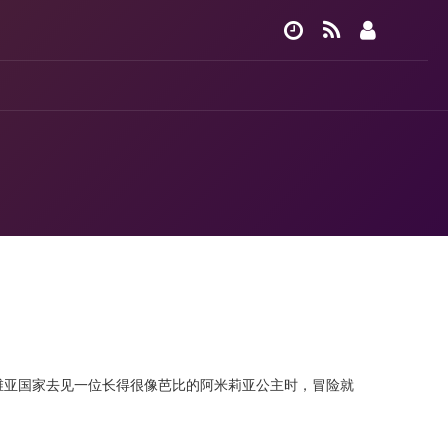
维亚国家去见一位长得很像芭比的阿米莉亚公主时，冒险就