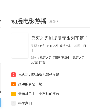
动漫电影热播
序
更多
鬼灭之刃剧场版无限列车篇
类型：
奇幻,热血,战斗,动漫电影，
地区：
日
本
别名：
鬼灭之刃 无限列车篇/B：鬼灭之刃
无限列车篇
鬼灭之刃剧场版无限列车篇
1
姐姐的妄想日记
2
哥布林杀手：哥布林的王冠
3
科学家们
4