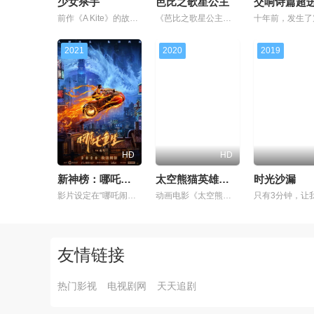
少女杀手
芭比之歌星公主
交响诗篇超进
前作《A Kite》的故事结束几年之后，宇宙空间站中，各位队员边吃着宇宙食品边抱怨食品的难吃，宇航员野口折外也是其中的一员。过几天是他女儿野口百合花的生日，他托付营养员土井光一将礼物寄送给女儿。地球上
《芭比之歌星公主》（Barbie the princess and the popstar）讲述了芭比与明星之间，关于音乐的、难以忘记的奇幻旅程。芭比饰演Tori公主，她是想像摇滚明星一样自由摇摆的公
2021
2020
2019
HD
HD
新神榜：哪吒重生
太空熊猫英雄诞生
时光沙漏
影片设定在“哪吒闹海”三千年后，讲述了哪吒与东海龙族的恩怨并未善罢甘休，有着哪吒元神的李云祥，亦无法逃脱被龙族赶尽杀绝的宿命。身处平民区的他与富人区东海权贵三太子展开了新一轮的对抗的故事 。
动画电影《太空熊猫英雄诞生》是《太空熊猫》系列动画电影的初章，讲述了未来地球上的一名熊猫人如何强化自己的力量与意志，最终成为一名守护地球的超级英雄的故事。
友情链接
热门影视
电视剧网
天天追剧