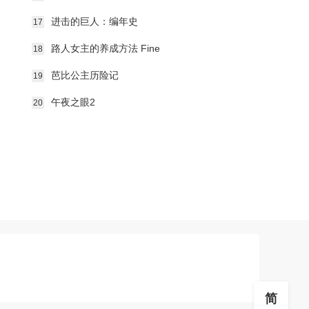
进击的巨人：编年史
17
路人女主的养成方法 Fine
18
芭比公主历险记
19
午夜之眼2
20
简