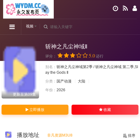
视频
斩神之凡尘神域Ⅱ
5.0
评分：
还行
别名：
斩神之凡尘神域第2季 / 斩神之凡尘神域 第二季,Sl
ay the Gods Ⅱ
分类：
国产动漫
大陆
年份：
2026
更新至第09集
立即播放
收藏
播放地址
非凡资源M3U8
排序