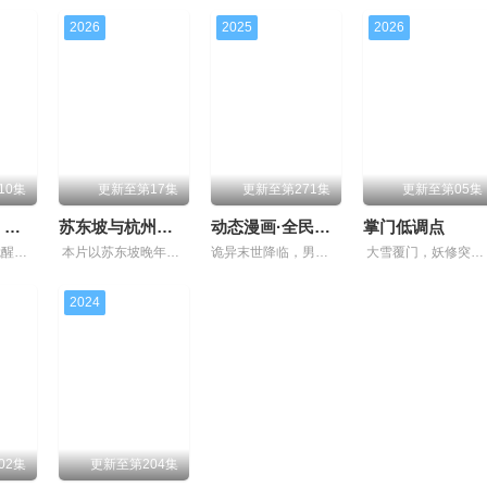
2026
2025
2026
10集
更新至第17集
更新至第271集
更新至第05集
重生警犬后，我成了名侦探？
苏东坡与杭州的故事
动态漫画·全民诡异：开局掌握零元购
掌门低调点
程序员沈舟一觉醒来变成哈士奇，还被当成警犬送进警局。为了变回人，他绑定“警犬系统”，破一案进一步，从此踏上破案攒进度之路。深夜巷战持刀歹徒、菜市场识破盗窃惯犯、狗肉馆卧底端掉走私团伙、荒村
本片以苏东坡晚年第二次赴任杭州，与老友佛印（一心想将苏东坡渡入佛门）、辽国女粉丝耶律云（原型为高丽使者之子金富轼与金富辙合二为一，女扮男装、化名萧子云，千里迢迢赶赴杭州，试图将苏东坡请回辽
诡异末世降临，男主角陈木携万亿诡币重生，开局直接化身天使投资人，当其他人为了几块冥币大打出手时，陈木早已开启了大撒币模式买下各种诡异场景。别人还在规则中苦苦探索生路，陈木却倒反天罡化身规则制
大雪覆门，妖修突袭，屠尽墨门，少年路朝歌痛失至亲，绝境之中觉醒绑定逆天系统，靠水系启灵死里逃生，立誓肃清世间妖邪。十年蛰伏苦修，他困于初境寸步难行，一朝契机重启系统，携妹妹路冬梨下山寻灵草
2024
02集
更新至第204集