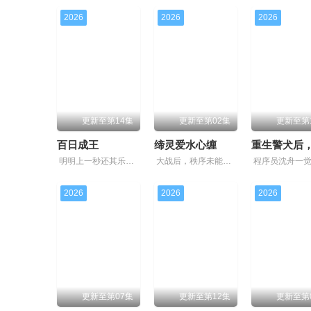
2026
2026
2026
更新至第14集
更新至第02集
更新至第
百日成王
缔灵爱水心缠
明明上一秒还其乐融融的餐厅，下一秒竟然血流成河……明明是爱民如子的君王下一秒竟然变成嗜血凶兽……“明”失去了一切在乎的人，这个糟糕的王真的很糟糕！我要向他复仇！等等，你是说面前这个只剩10
大战后，秩序未能恢复，世界陷入混乱。混沌从深渊崛起，黑暗如潮水般吞噬大地……缔默完成了命运的蜕变——她不再是被守护的少女，而是手持万灵缔杖的“万灵神女”，以温柔而坚定的力量守护人间与仙境。
2026
2026
2026
更新至第07集
更新至第12集
更新至第