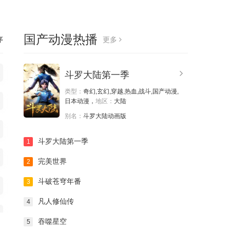
国产动漫热播
序
更多
斗罗大陆第一季
类型：
奇幻,玄幻,穿越,热血,战斗,国产动漫,
日本动漫，
地区：
大陆
别名：
斗罗大陆动画版
斗罗大陆第一季
1
完美世界
2
斗破苍穹年番
3
凡人修仙传
4
吞噬星空
5