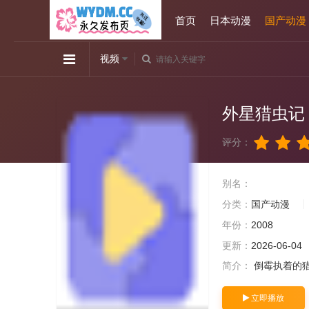
首页
日本动漫
国产动漫
视频
外星猎虫记
评分：
别名：
分类：
国产动漫
年份：
2008
更新：
2026-06-04
简介：
倒霉执着的
立即播放