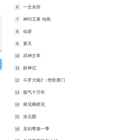
一念永恒
6
神印王座 动画
7
仙逆
8
遮天
9
武神主宰
10
妖神记
11
斗罗大陆2：绝世唐门
12
炼气十万年
13
师兄啊师兄
14
沧元图
15
灵剑尊第一季
16