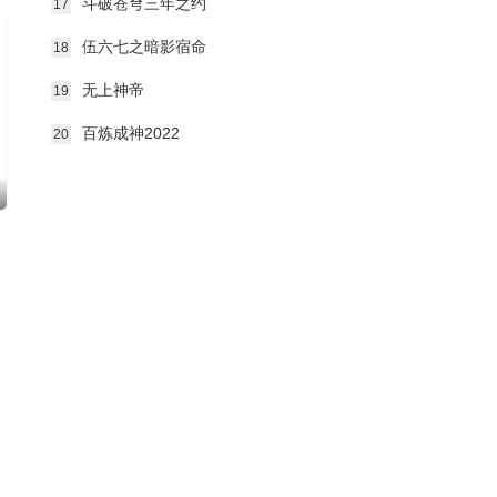
斗破苍穹三年之约
17
伍六七之暗影宿命
18
无上神帝
19
百炼成神2022
20