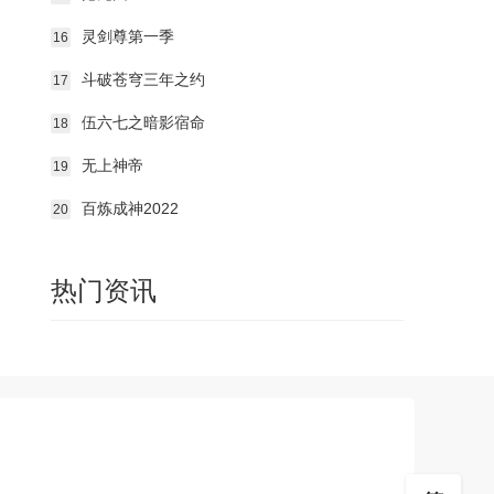
灵剑尊第一季
16
斗破苍穹三年之约
17
伍六七之暗影宿命
18
无上神帝
19
百炼成神2022
20
热门资讯