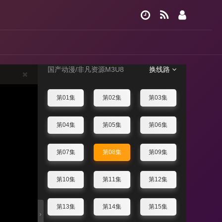
新大头儿子和小头爸爸
—— 运动中国行
第08集
国产动漫
/非凡资源M3U8
换线路
第01集
第02集
第03集
第04集
第05集
第06集
第07集
第08集
第09集
第10集
第11集
第12集
第13集
第14集
第15集