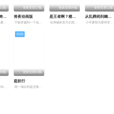
11集
更新至第17集
更新至第04集
更新至第12集
星卡梦少女5奇迹绽放
将夜动画版
是王者啊？稷下篇
从乱葬岗到幽冥之主
影子特工再度来袭！宝石族精灵竟然成了关键所在！东方桃子与伙伴们一边为救治师父森木宇冲击仙蜜试炼赛冠军，一边暗中追查潜伏在参赛者中的卧底，可她并不知道，一个为她量身打造的致命陷阱已在前方静静
宁缺穿越到一个似是而非的大唐世界，却发现此处为处处惊险的修行世界，原本以为自己可以从此吃香喝辣，一跃成为人上人时，他却发现自己既没有任何修行天赋，而且从四岁开始就家破人亡亲眼目睹灭门惨案，
在神秘的东方幻想世界中，稷下学院作为王者大陆的最高学府，吸引着众多的求学者。在这里，一个名为“星之队”的小组是特别的存在，但因某些缘由他们面临着解散。在一次偶然帮助学妹解决机关问题中，星之
小卒萧陌为爱和军功奋斗三年，却被恋人柳莺儿与将军之子赵昊联手背叛，残忍杀害后抛尸乱葬岗。濒死之际，他唤醒了上古魔刀“幽冥”，获得驱使阴兵之力，化身“活阎罗”归来复仇。他利用附身控魂之能在军
2026
49集
更新至第51集
盗妖行
逆天邪神3D动画先导预告上线影片的情感表达细腻到位，令人不禁动容！ 掌天毒之珠，承邪神之血，修逆天之力。 高能工作室出品，爱奇艺全网独播，敬请期待！
因一场以利益交换为目的的联姻，太玄楼刺客江元与九璇宗圣女韶月奉命成婚。两人在洞房夜发起暗杀，却发现彼此皆是不死之身。为了得到对方宗门的秘宝御妖铃、镇魔钟，两人从死敌转为表面夫妻，