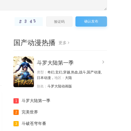
第40集
确认发布
国产动漫热播
更多
斗罗大陆第一季
类型：
奇幻,玄幻,穿越,热血,战斗,国产动漫,
日本动漫，
地区：
大陆
别名：
斗罗大陆动画版
斗罗大陆第一季
1
完美世界
2
斗破苍穹年番
3