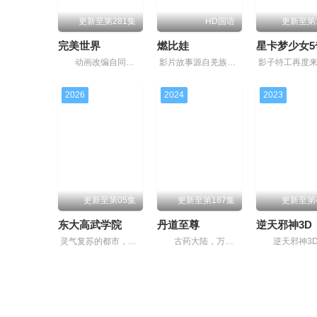
更新至第281集
HD国语
更新至第
完美世界
燃比娃
动画改编自同名小说。他为修道而生，为应劫而至，他身化亿万血雨，洒落万古岁月，经历无数时空的熬炼，岁月长河的洗礼，他化万古，他化自在。看男主石昊如何一生极致辉煌，造就无尽传说每个转折都充满
影片故事源自羌族神话，讲述了一只被人类抚养长大的猴子，追寻母亲阿勿巴吉（周迅 配音）的足迹，踏上神山探寻“温暖”之谜的旅程。他在“恐惧之兽”口中夺取火种，烈焰焚身，褪去毛发，涅槃成人。
2026
2024
2023
更新至第05集
更新至第187集
更新至第
东大高武学院
丹道至尊
逆天邪神3D
灵气复苏的都市，妖魔入侵威胁来袭，天生废灵根的少年秦雨体内意外觉醒神力，被选中成为神秘至强功法万物生的传承人。秦雨加入东大高武学院后逐渐结识侠肝义胆的一群伙伴，一起修炼成长，共同守护校园和
古药大陆，万族林立，丹师为尊；双生武脉，再现世间！醉卧美人膝，成就丹道至尊电影中的每个角色都充满层次感，极具表现力！