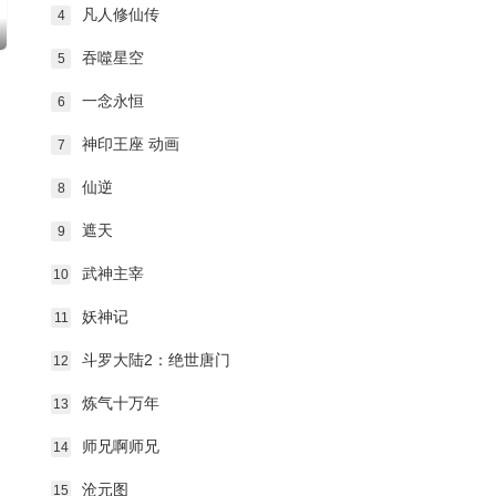
凡人修仙传
4
吞噬星空
5
一念永恒
6
神印王座 动画
7
仙逆
8
遮天
9
武神主宰
10
妖神记
11
斗罗大陆2：绝世唐门
12
炼气十万年
13
师兄啊师兄
14
沧元图
15