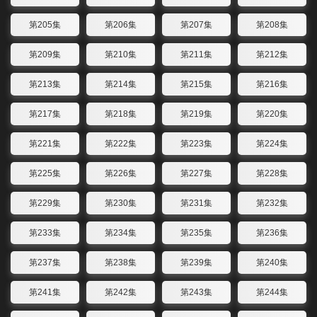
第205集
第206集
第207集
第208集
第209集
第210集
第211集
第212集
第213集
第214集
第215集
第216集
第217集
第218集
第219集
第220集
第221集
第222集
第223集
第224集
第225集
第226集
第227集
第228集
第229集
第230集
第231集
第232集
第233集
第234集
第235集
第236集
第237集
第238集
第239集
第240集
第241集
第242集
第243集
第244集