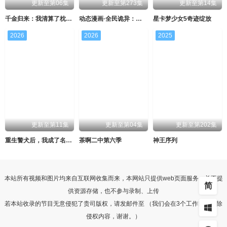
更新至第06集
更新至第273集
更新至第14集
千金归来：我清算了枕边人
动态漫画·全民诡异：开局掌握零元购
星卡梦少女5奇迹绽放
2026
2026
2025
更新至第11集
更新至第04集
更新至第202集
重生警犬后，我成了名侦探？
茶啊二中第六季
神王序列
本站所有视频和图片均来自互联网收集而来，本网站只提供web页面服务，并不提
简
供资源存储，也不参与录制、上传
若本站收录的节目无意侵犯了贵司版权，请发邮件至 （我们会在3个工作日内删除
侵权内容，谢谢。）