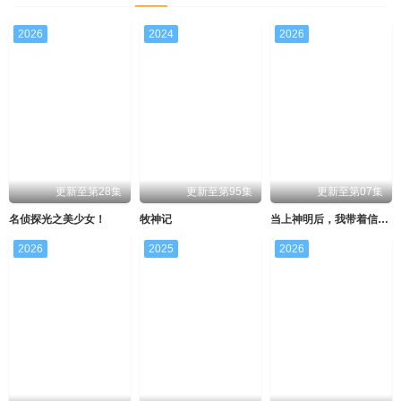
2026
2024
2026
更新至第28集
更新至第95集
更新至第07集
名侦探光之美少女！
牧神记
当上神明后，我带着信徒干翻了废土
2026
2025
2026