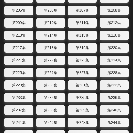
第205集
第206集
第207集
第208集
第209集
第210集
第211集
第212集
第213集
第214集
第215集
第216集
第217集
第218集
第219集
第220集
第221集
第222集
第223集
第224集
第225集
第226集
第227集
第228集
第229集
第230集
第231集
第232集
第233集
第234集
第235集
第236集
第237集
第238集
第239集
第240集
第241集
第242集
第243集
第244集