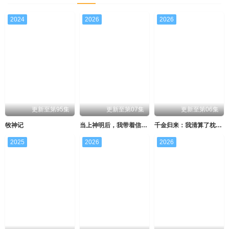
2024
2026
2026
更新至第95集
更新至第07集
更新至第06集
牧神记
当上神明后，我带着信徒干翻了废土
千金归来：我清算了枕边人
2025
2026
2026