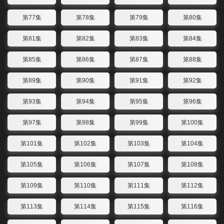
第77集
第78集
第79集
第80集
第81集
第82集
第83集
第84集
第85集
第86集
第87集
第88集
第89集
第90集
第91集
第92集
第93集
第94集
第95集
第96集
第97集
第98集
第99集
第100集
第101集
第102集
第103集
第104集
第105集
第106集
第107集
第108集
第109集
第110集
第111集
第112集
第113集
第114集
第115集
第116集