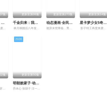
07集
更新至第06集
更新至第273集
更新至第14集
当上神明后，我带着信徒干翻了废土
千金归来：我清算了枕边人
动态漫画·全民诡异：开局掌握零元购
星卡梦少女5奇迹绽放
大学生楚寒误入废土神选游戏，新手保护期即将结束，他急中生智假扮神明“太初之主”蒙混过关。凭借推理之眼解析万物，他借众神之力白嫖资源、智斗敌人，从破败礼拜堂起家，逐步收编信徒、打造浮空要塞。
林月桐婚后八年发现丈夫顾明轩联合情人苏婉、婆家图谋自家百亿林氏集团，甚至下药谋害她与外公。她结识受尽原生家庭拖累的苏洛，二人结成同盟步步反击，粉碎顾明轩夺权阴谋。案件牵扯京圈阎氏跨国洗钱黑
诡异末世降临，男主角陈木携万亿诡币重生，开局直接化身天使投资人，当其他人为了几块冥币大打出手时，陈木早已开启了大撒币模式买下各种诡异场景。别人还在规则中苦苦探索生路，陈木却倒反天罡化身规则制
影子特工再度来袭！宝石族精灵竟然成了关键所在！东方桃子与伙伴们一边为救治师父森木宇冲击仙蜜试炼赛冠军，一边暗中追查潜伏在参赛者中的卧底，可她并不知道，一个为她量身打造的致命陷阱已在前方静静
2026
02集
更新至第50集
明朝败家子·动态漫
都市高武，三金穿越异世界觉醒最强序列003“鲜血君王”，不仅可以无视一切痛觉，还可以将血液变成任何武器，更夸张的是每次击杀妖魔，血液强度就能永久增加影片在视觉效果与情感传递之间取得了完美的平
乔木心 张胡子 汪一凡 小只猪 | 一朝穿越，成了大明南和伯的独子，一个京城恶少，十足的人渣败类，败家子中的败家子。