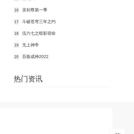
第103集
第104集
第105集
灵剑尊第一季
16
第106集
第107集
第108集
斗破苍穹三年之约
17
第109集
第110集
第111集
伍六七之暗影宿命
18
无上神帝
19
第112集
第113集
第114集
百炼成神2022
20
第115集
第116集
第117集
热门资讯
第118集
第119集
第120集
第121集
第122集
第123集
第124集
第125集
第126集
第127集
第128集
第129集