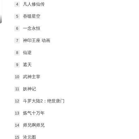
第79集
第80集
第81集
凡人修仙传
4
吞噬星空
5
第82集
第83集
第84集
一念永恒
6
第85集
第86集
第87集
神印王座 动画
7
仙逆
8
第88集
第89集
第90集
遮天
9
第91集
第92集
第93集
武神主宰
10
第94集
第95集
第96集
妖神记
11
斗罗大陆2：绝世唐门
12
第97集
第98集
第99集
炼气十万年
13
第100集
第101集
第102集
师兄啊师兄
14
沧元图
15