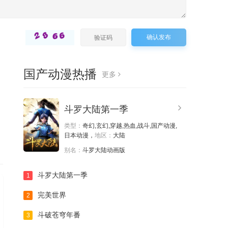
第55集
第56集
第57集
第58集
第59集
第60集
确认发布
第61集
第62集
第63集
国产动漫热播
更多
第64集
第65集
第66集
，
斗罗大陆第一季
第67集
第68集
第69集
类型：
奇幻,玄幻,穿越,热血,战斗,国产动漫,
日本动漫，
地区：
大陆
第70集
第71集
第72集
别名：
斗罗大陆动画版
斗罗大陆第一季
1
第73集
第74集
第75集
完美世界
2
第76集
第77集
第78集
斗破苍穹年番
3