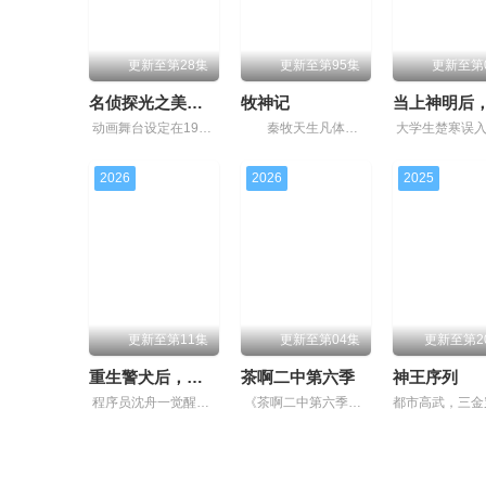
更新至第28集
更新至第95集
更新至第
名侦探光之美少女！
牧神记
动画舞台设定在1999年、14岁的明智安娜从2027年穿越回1999年的真未来市、在那里她结识了同为14岁、憧憬成为名侦探的少女小林未来、两人目睹了幻影怪盗团夺走人们珍贵之物、令
秦牧天生凡体，历经考验成为天魔教教主，被延康国封为第一任太学博士。延康国叛乱之战中秦牧引来魔神，掀起浩荡风云，后随武可汗入楼兰黄金宫，一个人打遍圣宫无敌手。他返回延康,助国师平叛、造射日
2026
2026
2025
更新至第11集
更新至第04集
更新至第2
重生警犬后，我成了名侦探？
茶啊二中第六季
神王序列
程序员沈舟一觉醒来变成哈士奇，还被当成警犬送进警局。为了变回人，他绑定“警犬系统”，破一案进一步，从此踏上破案攒进度之路。深夜巷战持刀歹徒、菜市场识破盗窃惯犯、狗肉馆卧底端掉走私团伙、荒村
《茶啊二中第六季》时间线来到初三，欢乐的校园日常仍在继续，孩子们迎来了老师、家长们更多的“关爱”，也面临着新的成长挑战，这一季中，大家在校园和家庭生活过程中发生的点滴小事里，凝聚了师生情、