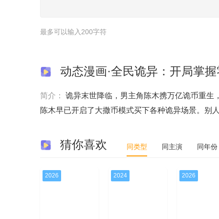
最多可以输入200字符
动态漫画·全民诡异：开局掌握
简介：
诡异末世降临，男主角陈木携万亿诡币重生
陈木早已开启了大撒币模式买下各种诡异场景。别
猜你喜欢
同类型
同主演
同年份
2026
2024
2026