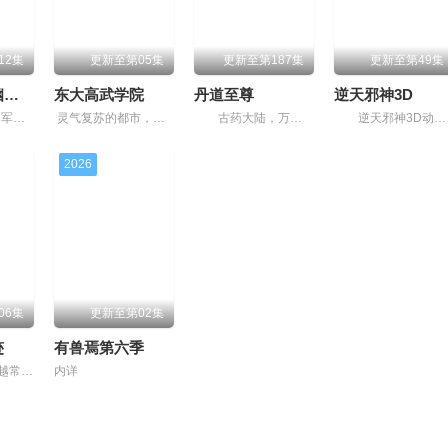
12集
更新至第05集
更新至第187集
更新至第49集
从乱葬岗到幽冥之主
东大高武学院
丹道至尊
逆天邪神3D
小卒萧陌为爱和军功奋斗三年，却被恋人柳莺儿与将军之子赵昊联手背叛，残忍杀害后抛尸乱葬岗。濒死之际，他唤醒了上古魔刀“幽冥”，获得驱使阴兵之力，化身“活阎罗”归来复仇。他利用附身控魂之能在军
灵气复苏的都市，妖魔入侵威胁来袭，天生废灵根的少年秦雨体内意外觉醒神力，被选中成为神秘至强功法万物生的传承人。秦雨加入东大高武学院后逐渐结识侠肝义胆的一群伙伴，一起修炼成长，共同守护校园和
古药大陆，万族林立，丹师为尊；双生武脉，再现世间！醉卧美人膝，成就丹道至尊电影中的每个角色都充满层次感，极具表现力！
逆天邪神3D动画先导预告上线影片的情感表达细腻到位，令人不禁动容！ 掌天毒之珠，承邪神之血，修逆天之力。 高能工作室出品，爱奇艺全网独播，敬请期待！
2026
06集
更新至第02集
迹
有兽焉第六季
“奇迹”代表着超越常规、突破限制，达到某种非凡成就，往往伴随着一种神秘感，让人们产生敬畏和好奇。这10支故事里，将有怎样的奇迹发生？
内详