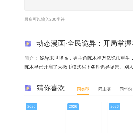
最多可以输入200字符
动态漫画·全民诡异：开局掌握
简介：
诡异末世降临，男主角陈木携万亿诡币重生
陈木早已开启了大撒币模式买下各种诡异场景。别
猜你喜欢
同类型
同主演
同年份
2026
2026
2026