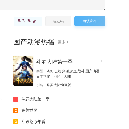
第121集
第122集
第123集
第124集
第125集
第126集
确认发布
第127集
第128集
第129集
国产动漫热播
更多
第130集
第131集
第132集
，
斗罗大陆第一季
第133集
第134集
第135集
类型：
奇幻,玄幻,穿越,热血,战斗,国产动漫,
日本动漫，
地区：
大陆
第136集
第137集
第138集
别名：
斗罗大陆动画版
斗罗大陆第一季
1
第139集
第140集
第141集
完美世界
2
第142集
第143集
第144集
斗破苍穹年番
3