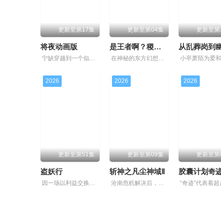
更新至第17集
更新至第04集
更新至第
将夜动画版
是王者啊？稷下篇
宁缺穿越到一个似是而非的大唐世界，却发现此处为处处惊险的修行世界，原本以为自己可以从此吃香喝辣，一跃成为人上人时，他却发现自己既没有任何修行天赋，而且从四岁开始就家破人亡亲眼目睹灭门惨案，
在神秘的东方幻想世界中，稷下学院作为王者大陆的最高学府，吸引着众多的求学者。在这里，一个名为“星之队”的小组是特别的存在，但因某些缘由他们面临着解散。在一次偶然帮助学妹解决机关问题中，星之
2026
2026
2026
更新至第51集
更新至第09集
更新至第
盗妖行
斩神之凡尘神域Ⅱ
胶囊计划奇
因一场以利益交换为目的的联姻，太玄楼刺客江元与九璇宗圣女韶月奉命成婚。两人在洞房夜发起暗杀，却发现彼此皆是不死之身。为了得到对方宗门的秘宝御妖铃、镇魔钟，两人从死敌转为表面夫妻，
沧南危机解决后，林七夜完成津南山为期一年的守夜人集训考核，成为了正式的守夜人后，重回136小队，与伙伴再度开启一场与古神教会的崭新较量……新的西方邪神亮相，人类天花板齐聚沧南，一场巨大的灾