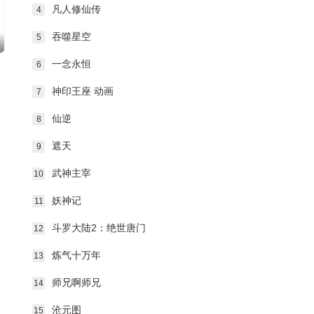
第145集
第146集
第147集
凡人修仙传
4
吞噬星空
5
第148集
第149集
第150集
一念永恒
6
第151集
第152集
第153集
神印王座 动画
7
仙逆
8
第154集
第155集
第156集
遮天
9
第157集
第158集
第159集
武神主宰
10
第160集
第161集
第162集
妖神记
11
斗罗大陆2：绝世唐门
12
第163集
第164集
第165集
炼气十万年
13
第166集
第167集
第168集
师兄啊师兄
14
沧元图
15