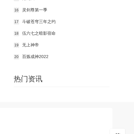
第256集
第257集
第258集
灵剑尊第一季
16
第259集
第260集
第261集
斗破苍穹三年之约
17
第262集
第263集
第264集
伍六七之暗影宿命
18
无上神帝
19
第265集
第266集
第267集
百炼成神2022
20
第268集
第269集
第270集
热门资讯
第271集