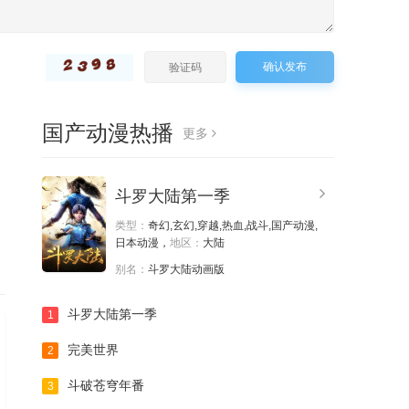
第208集
第209集
第210集
第211集
第212集
第213集
确认发布
第214集
第215集
第216集
国产动漫热播
更多
第217集
第218集
第219集
，
斗罗大陆第一季
第220集
第221集
第222集
类型：
奇幻,玄幻,穿越,热血,战斗,国产动漫,
日本动漫，
地区：
大陆
第223集
第224集
第225集
别名：
斗罗大陆动画版
斗罗大陆第一季
1
第226集
第227集
第228集
完美世界
2
第229集
第230集
第231集
斗破苍穹年番
3