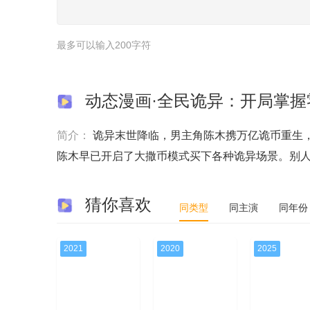
最多可以输入200字符
动态漫画·全民诡异：开局掌握
简介：
诡异末世降临，男主角陈木携万亿诡币重生
陈木早已开启了大撒币模式买下各种诡异场景。别
猜你喜欢
同类型
同主演
同年份
2021
2020
2025