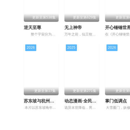
更新至第538集
更新至第629集
更新至第
逆天至尊
无上神帝
开心锤锤世
整个宇宙分为域内宇宙和域外宇宙，两个宇宙彼此为敌，域外宇宙由天魔统治，域内宇宙分为神界，仙界，凡间。 在宇宙中，像天罚大陆这样的凡间位面，数不胜数，其统称为：九天星域。九天星域中，九大仙
万年之前，仙王牧云因持有诛仙图而遭人暗算，残魂沉睡万年之后，在天运大陆南云帝国有名的“废物牧云”身上觉醒。牧云初醒，就受到了学生妙仙语的刻意刁难，牧云轻松的就化解了妙仙语的陷阱，并举一反三的说出了更多
2026
2025
2026
更新至第17集
更新至第271集
更新至第
苏东坡与杭州的故事
动态漫画·全民诡异：开局掌握零元购
掌门低调点
本片以苏东坡晚年第二次赴任杭州，与老友佛印（一心想将苏东坡渡入佛门）、辽国女粉丝耶律云（原型为高丽使者之子金富轼与金富辙合二为一，女扮男装、化名萧子云，千里迢迢赶赴杭州，试图将苏东坡请回辽
诡异末世降临，男主角陈木携万亿诡币重生，开局直接化身天使投资人，当其他人为了几块冥币大打出手时，陈木早已开启了大撒币模式买下各种诡异场景。别人还在规则中苦苦探索生路，陈木却倒反天罡化身规则制