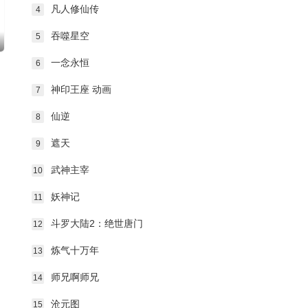
第232集
第233集
第234集
凡人修仙传
4
吞噬星空
5
第235集
第236集
第237集
一念永恒
6
第238集
第239集
第240集
神印王座 动画
7
仙逆
8
第241集
第242集
第243集
遮天
9
第244集
第245集
第246集
武神主宰
10
第247集
第248集
第249集
妖神记
11
斗罗大陆2：绝世唐门
12
第250集
第251集
第252集
炼气十万年
13
第253集
第254集
第255集
师兄啊师兄
14
沧元图
15